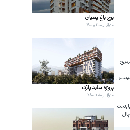
برج باغ پسیان
متراژ از 300 و 400
 است که در زمینی دوبر به مساحت حدود ۲ هزار مترمربع
 مهندس
پروژه ساید پارک
متراژ از 80 تا 250
پایتخت
وچال