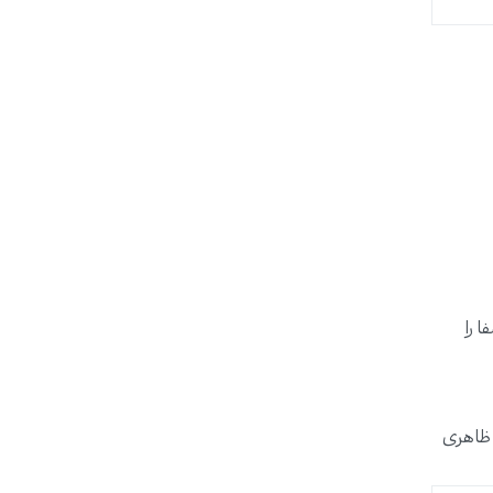
 را
 ظاهری