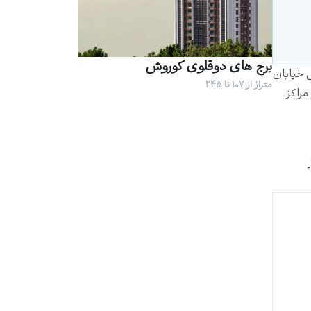
برج های دوقلوی کوروش
ق خیابان
متراژ از 107 تا 245
مراکز